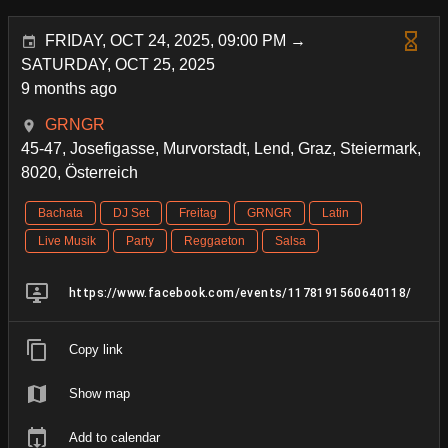
FRIDAY, OCT 24, 2025, 09:00 PM →
SATURDAY, OCT 25, 2025
9 months ago
GRNGR
45-47, Josefigasse, Murvorstadt, Lend, Graz, Steiermark,
8020, Österreich
Bachata
DJ Set
Freitag
GRNGR
Latin
Live Musik
Party
Reggaeton
Salsa
https://www.facebook.com/events/1178191560640118/
Copy link
Show map
Add to calendar