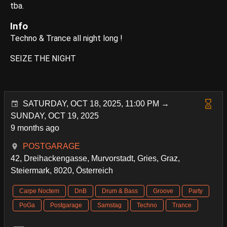
tba.
Info
Techno & Trance all night long !
SEIZE THE NIGHT
SATURDAY, OCT 18, 2025, 11:00 PM →
SUNDAY, OCT 19, 2025
9 months ago
POSTGARAGE
42, Dreihackengasse, Murvorstadt, Gries, Graz,
Steiermark, 8020, Österreich
Carpe Noctem
DnB
Drum & Bass
Groove
Party
PoGa
Postgarage
Samstag
Techno
Trance