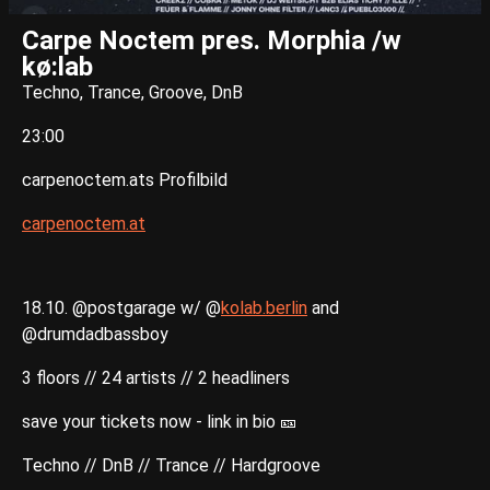
Carpe Noctem pres. Morphia /w
kø:lab
Techno, Trance, Groove, DnB
23:00
carpenoctem.ats Profilbild
carpenoctem.at
18.10. @postgarage w/ @
kolab.berlin
and
@drumdadbassboy
3 floors // 24 artists // 2 headliners
save your tickets now - link in bio 🎫
Techno // DnB // Trance // Hardgroove