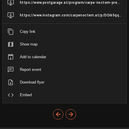
https://www.postgarage.at/program/carpe-noctem-pres-morphia-w-k%C3%B8lab_2025-10-18/
https://www.instagram.com/carpenoctem.at/p/DOi65qqiAhc/
Copy link
Show map
Add to calendar
Report event
Download flyer
Embed