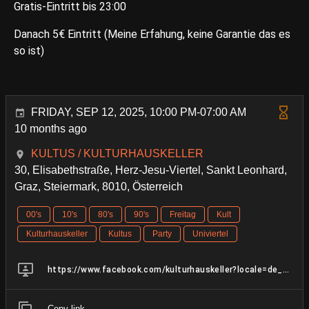
Gratis-Eintritt bis 23:00
Danach 5€ Eintritt (Meine Erfahung, keine Garantie das es
so ist)
FRIDAY, SEP 12, 2025, 10:00 PM-07:00 AM
10 months ago
KULTUS / KULTURHAUSKELLER
30, Elisabethstraße, Herz-Jesu-Viertel, Sankt Leonhard,
Graz, Steiermark, 8010, Österreich
00's
10's
80's
90's
Freitag
Kult
Kulturhauskeller
Kultus
Party
Univiertel
https://www.facebook.com/kulturhauskeller?locale=de_DE
Copy link