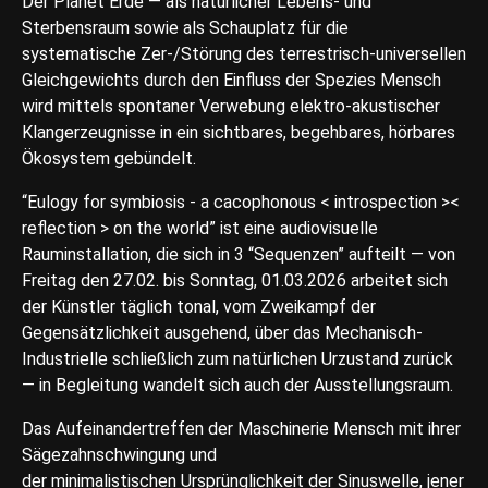
Der Planet Erde — als natürlicher Lebens- und
Sterbensraum sowie als Schauplatz für die
systematische Zer-/Störung des terrestrisch-universellen
Gleichgewichts durch den Einfluss der Spezies Mensch
wird mittels spontaner Verwebung elektro-akustischer
Klangerzeugnisse in ein sichtbares, begehbares, hörbares
Ökosystem gebündelt.
“Eulogy for symbiosis - a cacophonous < introspection ><
reflection > on the world” ist eine audiovisuelle
Rauminstallation, die sich in 3 “Sequenzen” aufteilt — von
Freitag den 27.02. bis Sonntag, 01.03.2026 arbeitet sich
der Künstler täglich tonal, vom Zweikampf der
Gegensätzlichkeit ausgehend, über das Mechanisch-
Industrielle schließlich zum natürlichen Urzustand zurück
— in Begleitung wandelt sich auch der Ausstellungsraum.
Das Aufeinandertreffen der Maschinerie Mensch mit ihrer
Sägezahnschwingung und
der minimalistischen Ursprünglichkeit der Sinuswelle, jener