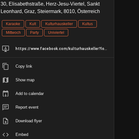
30, Elisabethstraße, Herz-Jesu-Viertel, Sankt
Leonhard, Graz, Steiermark, 8010, Österreich
Karaoke
Kult
Kulturhauskeller
Kultus
Mittwoch
Party
Univiertel
https://www.facebook.com/kulturhauskeller?locale=de_DE
Copy link
Show map
Add to calendar
Report event
Download flyer
Embed