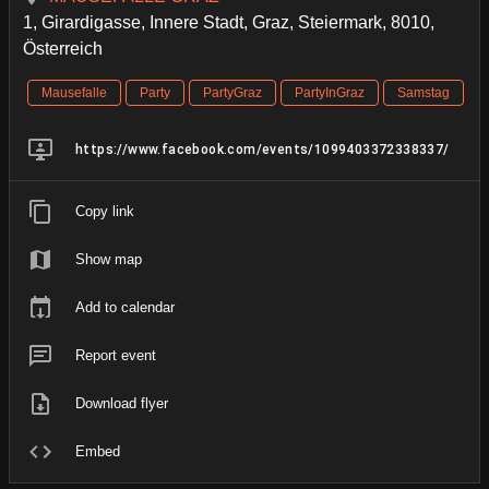
1, Girardigasse, Innere Stadt, Graz, Steiermark, 8010,
Österreich
Mausefalle
Party
PartyGraz
PartyInGraz
Samstag
https://www.facebook.com/events/1099403372338337/
Copy link
Show map
Add to calendar
Report event
Download flyer
Embed