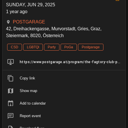
SUNDAY, JUN 29, 2025
1 year ago
POSTGARAGE
42, Dreihackengasse, Murvorstadt, Gries, Graz,
Steiermark, 8020, Österreich
CSD
LGBTQI
Party
PoGa
Postgarage
https://www.postgarage.at/program/the-fagtory-club-pride-night_2025-06-28/
Copy link
Show map
Add to calendar
Report event