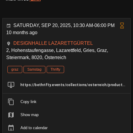
SATURDAY, SEP 20, 2025, 10:30 AM-06:00 PM
10 months ago
DESIGNHALLE LAZARETTGÜRTEL
2, Hohenstaufengasse, Lazarettfeld, Gries, Graz,
Steiermark, 8020, Österreich
graz
Samstag
Thrifty
https://bethrifty.events/collections/osterreich/products/graz-20-21-september-vintage-preloved-sale
Copy link
Show map
Add to calendar