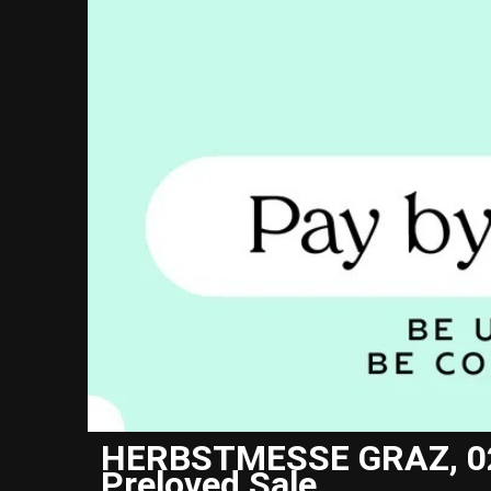
HERBSTMESSE GRAZ, 02. 
Preloved Sale