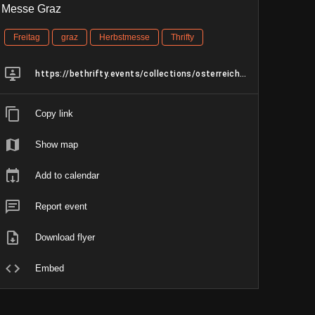
Messe Graz
Freitag
graz
Herbstmesse
Thrifty
https://bethrifty.events/collections/osterreich/products/herbstmesse-graz-02-06-oktober-vintage-preloved-sale
Copy link
Show map
Add to calendar
Report event
Download flyer
Embed