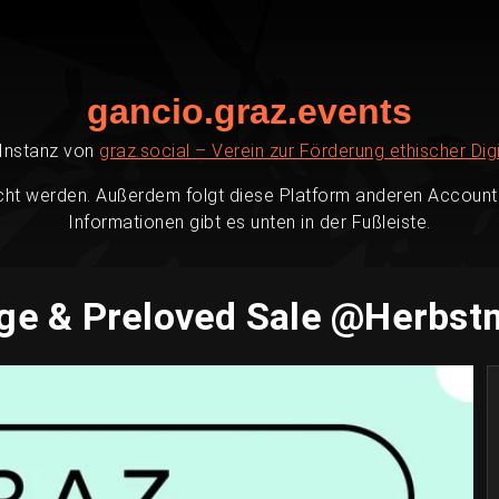
gancio.graz.events
-Instanz von
graz.social – Verein zur Förderung ethischer Digi
cht werden. Außerdem folgt diese Platform anderen Accounts
Informationen gibt es unten in der Fußleiste.
ge & Preloved Sale @Herbs