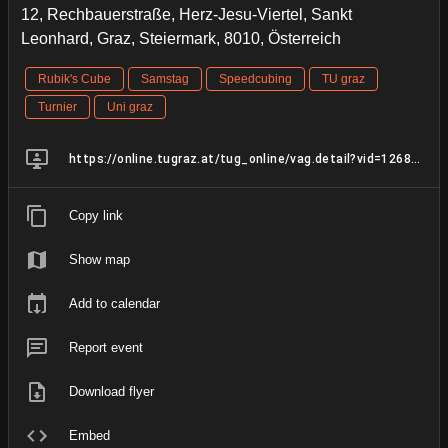
12, Rechbauerstraße, Herz-Jesu-Viertel, Sankt
Leonhard, Graz, Steiermark, 8010, Österreich
Rubik's Cube
Samstag
Speedcubing
TU graz
Turnier
Uni graz
https://online.tugraz.at/tug_online/vag.detail?vid=126861
Copy link
Show map
Add to calendar
Report event
Download flyer
Embed