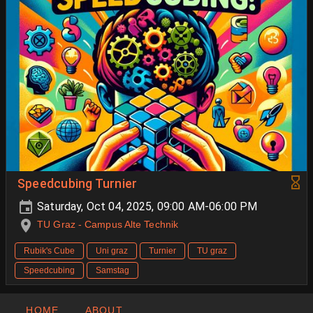
Speedcubing Turnier
Saturday, Oct 04, 2025, 09:00 AM-06:00 PM
TU Graz - Campus Alte Technik
Rubik's Cube
Uni graz
Turnier
TU graz
Speedcubing
Samstag
HOME
ABOUT