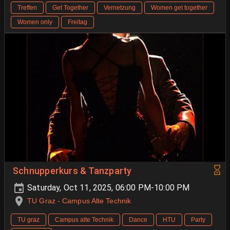
Treffen
Get Together
Vernetzung
Women get together
Women only
Freitag
Schnupperkurs & Tanzparty
Saturday, Oct 11, 2025, 06:00 PM-10:00 PM
TU Graz - Campus Alte Technik
TU graz
Campus alte Technik
Dance
HTU
Party