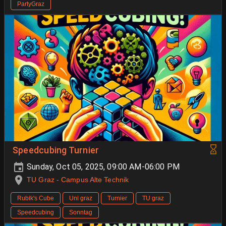
PartyGraz
Speedcubing Turnier
Sunday, Oct 05, 2025, 09:00 AM-06:00 PM
TU Graz - Campus Alte Technik
Rubik's Cube
Uni graz
Turnier
TU graz
Speedcubing
Sonntag