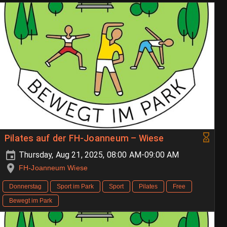
Pilates auf der FH-Joanneum – Wiese
Thursday, Aug 21, 2025, 08:00 AM-09:00 AM
FH-Joanneum Wiese
Donnerstag
Sport im Park
Sport
Pilates
Free
Bewegt im Park