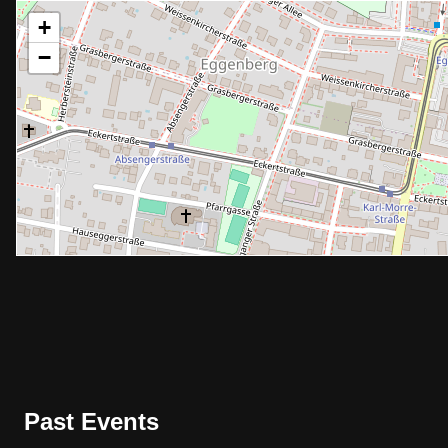
+
−
Past Events