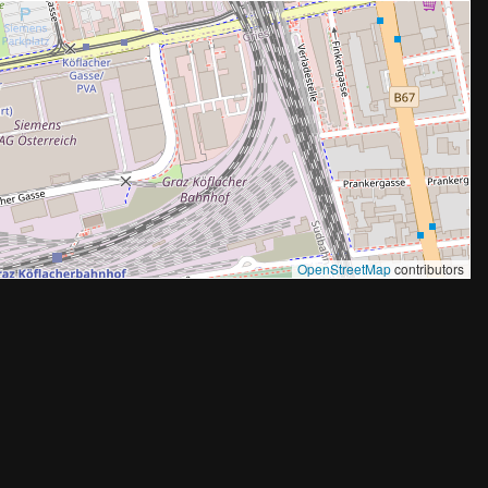
OpenStreetMap
contributors