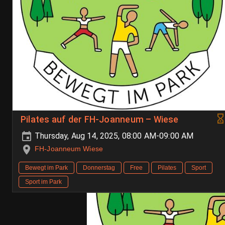
Pilates auf der FH-Joanneum – Wiese
Thursday, Aug 14, 2025, 08:00 AM-09:00 AM
FH-Joanneum Wiese
Bewegt im Park
Donnerstag
Free
Pilates
Sport
Sport im Park