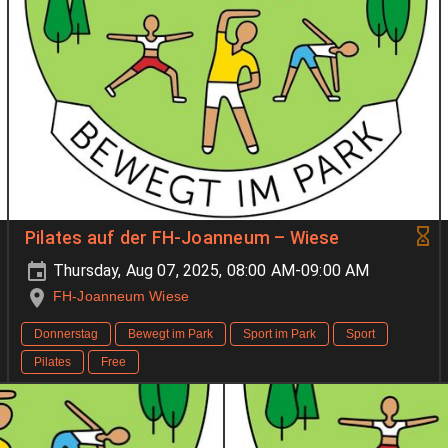
Pilates auf der FH-Joanneum – Wiese
Thursday, Aug 07, 2025, 08:00 AM-09:00 AM
FH-Joanneum Wiese
Donnerstag
Bewegt im Park
Sport im Park
Sport
Pilates
Free