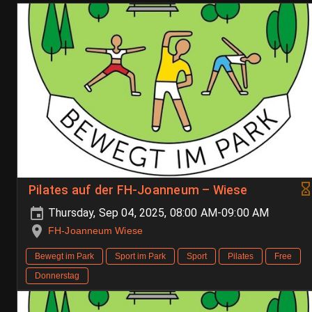
Pilates auf der FH-Joanneum – Wiese
Thursday, Sep 04, 2025, 08:00 AM-09:00 AM
FH-Joanneum Wiese
Bewegt im Park
Sport im Park
Sport
Pilates
Free
Donnerstag