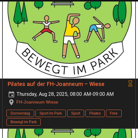
Pilates auf der FH-Joanneum – Wiese
Thursday, Aug 28, 2025, 08:00 AM-09:00 AM
FH-Joanneum Wiese
Donnerstag
Sport im Park
Sport
Pilates
Free
Bewegt im Park