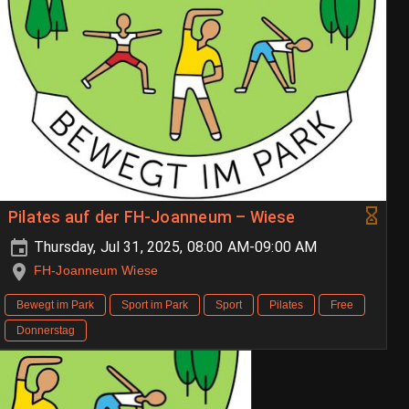
Pilates auf der FH-Joanneum – Wiese
Thursday, Jul 31, 2025, 08:00 AM-09:00 AM
FH-Joanneum Wiese
Bewegt im Park
Sport im Park
Sport
Pilates
Free
Donnerstag