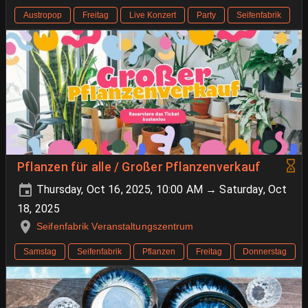
Austropop
Freitag
Live Konzert
Party
Seifenfabrik
Pflanzen für alle / Großer Pflanzenverkauf
Thursday, Oct 16, 2025, 10:00 AM → Saturday, Oct
18, 2025
Seifenfabrik Veranstaltungszentrum
Samstag
Seifenfabrik
Pflanzen
Freitag
Donnerstag