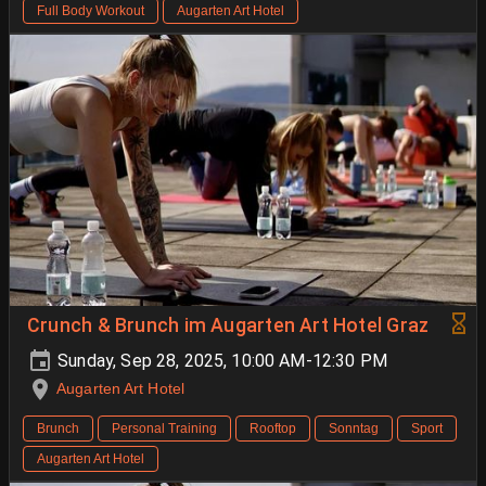
Full Body Workout
Augarten Art Hotel
Crunch & Brunch im Augarten Art Hotel Graz
Sunday, Sep 28, 2025, 10:00 AM-12:30 PM
Augarten Art Hotel
Brunch
Personal Training
Rooftop
Sonntag
Sport
Augarten Art Hotel