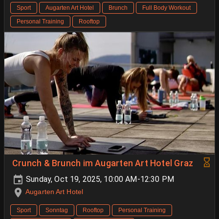
Sport
Augarten Art Hotel
Brunch
Full Body Workout
Personal Training
Rooftop
Crunch & Brunch im Augarten Art Hotel Graz
Sunday, Oct 19, 2025, 10:00 AM-12:30 PM
Augarten Art Hotel
Sport
Sonntag
Rooftop
Personal Training