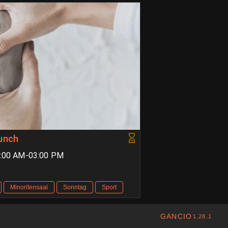
runch
9:00 AM-03:00 PM
Minoritensaal
Sonntag
Sport
GANCIO
1.28.1