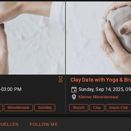
Clay Date with Yoga & B
M-03:00 PM
Sunday, Sep 14, 2025, 0
Kleiner Minoritensaal
Minoritensaal
Sonntag
Brunch
Clay
Insync Club
QUELLEN
FOLLOW ME