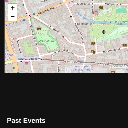
+
−
Past Events