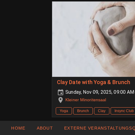
Clay Date with Yoga & Brunch
Sunday, Nov 09, 2025, 09:00 A
Kleiner Minoritensaal
Yoga
Brunch
Clay
Insync Club
HOME
ABOUT
EXTERNE VERANSTALTUNGS