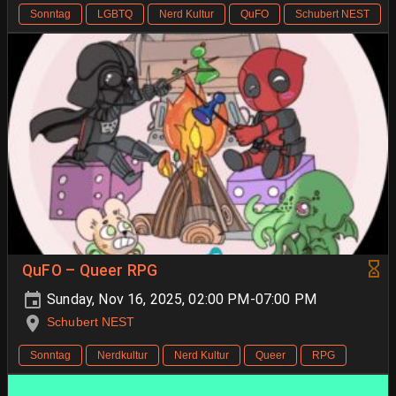
Sonntag
LGBTQ
Nerd Kultur
QuFO
Schubert NEST
QuFO – Queer RPG
Sunday, Nov 16, 2025, 02:00 PM-07:00 PM
Schubert NEST
Sonntag
Nerdkultur
Nerd Kultur
Queer
RPG