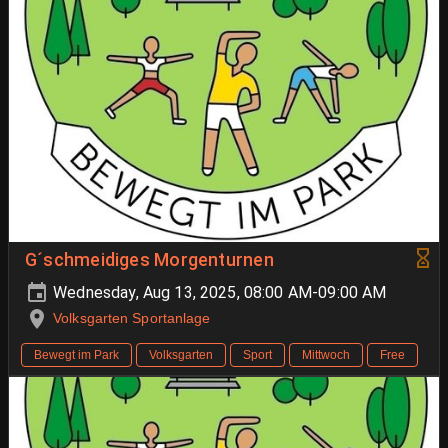
G´schmeidiges Morgenturnen
Wednesday, Aug 13, 2025, 08:00 AM-09:00 AM
Volksgarten Sportanlage
Bewegt im Park
Volksgarten
Sport
Mittwoch
Free