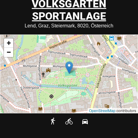
VOLKSGARTEN
SPORTANLAGE
Lend, Graz, Steiermark, 8020, Österreich
+
−
OpenStreetMap
contributors