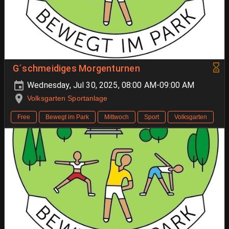
G´schmeidiges Morgenturnen
Wednesday, Jul 30, 2025, 08:00 AM-09:00 AM
Volksgarten Sportanlage
Free
Bewegt im Park
Mittwoch
Sport
Volksgarten