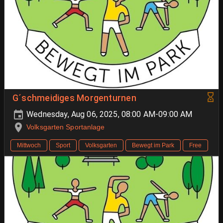
G´schmeidiges Morgenturnen
Wednesday, Aug 06, 2025, 08:00 AM-09:00 AM
Volksgarten Sportanlage
Mittwoch
Sport
Volksgarten
Bewegt im Park
Free