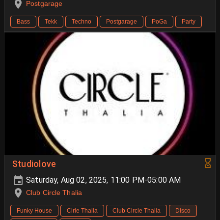
Postgarage
Bass
Tekk
Techno
Postgarage
PoGa
Party
Studiolove
Saturday, Aug 02, 2025, 11:00 PM-05:00 AM
Club Circle Thalia
Funky House
Cirle Thalia
Club Circle Thalia
Disco