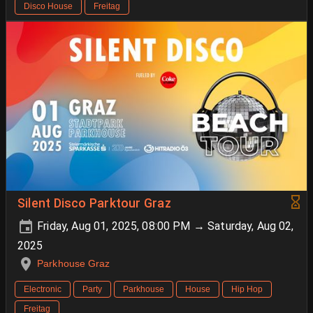
Disco House
Freitag
Silent Disco Parktour Graz
Friday, Aug 01, 2025, 08:00 PM → Saturday, Aug 02,
2025
Parkhouse Graz
Electronic
Party
Parkhouse
House
Hip Hop
Freitag