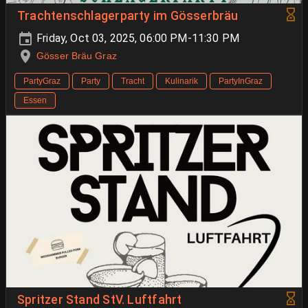
Trachtenschlagerparty im Gösserbräu
Friday, Oct 03, 2025, 06:00 PM-11:30 PM
Gösser Bräu Graz
PartyGraz
Party
Tracht
Kulinarik
PartyInGraz
Essen
Spritzer Stand StV. Luftfahrt