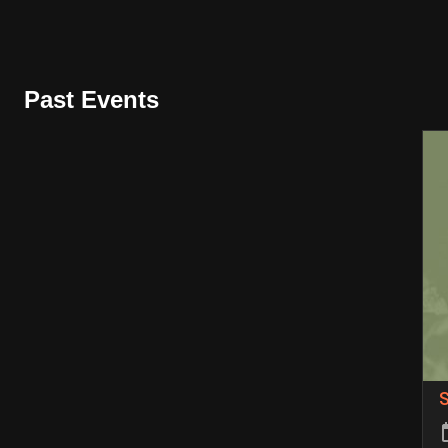
Past Events
S