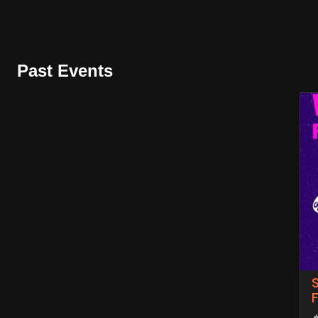
Past Events
S
F