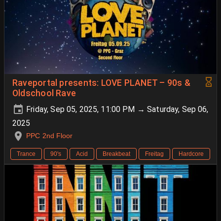
Raveportal presents: LOVE PLANET – 90s &
Oldschool Rave
Friday, Sep 05, 2025, 11:00 PM → Saturday, Sep 06,
2025
PPC 2nd Floor
Trance
90's
Acid
Breakbeat
Freitag
Hardcore