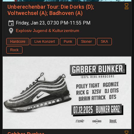
Unberechenbar Tour: Die Dorks (D);
Voltwechsel (A); Badhoven (A)
Friday, Jan 23, 07:30 PM-11:55 PM
Explosiv Jugend & Kulturzentrum
Hardcore
Live Konzert
Punk
Stoner
SKA
Rock