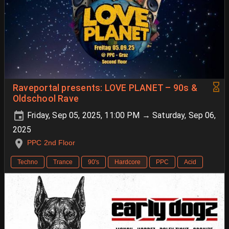
Raveportal presents: LOVE PLANET – 90s &
Oldschool Rave
Friday, Sep 05, 2025, 11:00 PM → Saturday, Sep 06,
2025
PPC 2nd Floor
Techno
Trance
90's
Hardcore
PPC
Acid