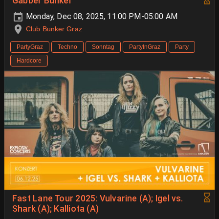
Gabber Bunker
Monday, Dec 08, 2025, 11:00 PM-05:00 AM
Club Bunker Graz
PartyGraz
Techno
Sonntag
PartyInGraz
Party
Hardcore
Fast Lane Tour 2025: Vulvarine (A); Igel vs.
Shark (A); Kalliota (A)