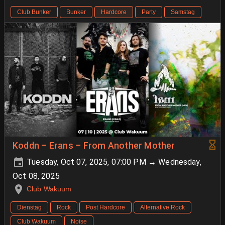
Club Bunker
Bunker
Hardcore
Party
Samstag
Koddn – Erans – From Another Mother
Tuesday, Oct 07, 2025, 07:00 PM → Wednesday,
Oct 08, 2025
Club Wakuum
Dienstag
Rock
Post Hardcore
Alternative Rock
Club Wakuum
Noise