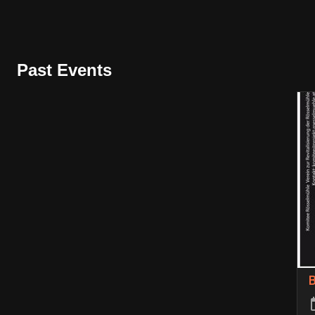
Past Events
B