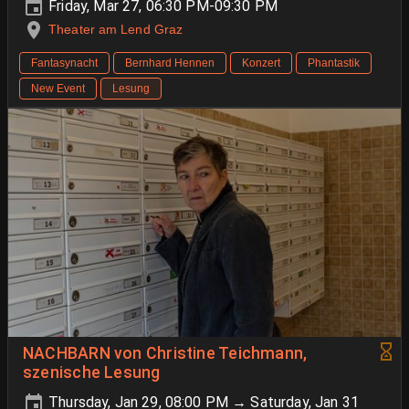
Friday, Mar 27, 06:30 PM-09:30 PM
Theater am Lend Graz
Fantasynacht
Bernhard Hennen
Konzert
Phantastik
New Event
Lesung
NACHBARN von Christine Teichmann,
szenische Lesung
Thursday, Jan 29, 08:00 PM → Saturday, Jan 31