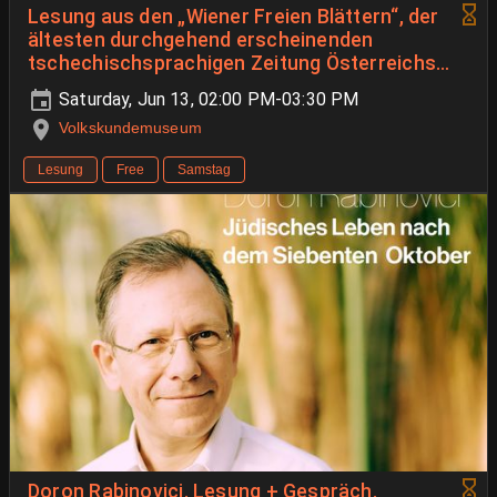
Lesung aus den „Wiener Freien Blättern“, der
ältesten durchgehend erscheinenden
tschechischsprachigen Zeitung Österreichs
im Rahmen des 9. Steirischen Vorlesetages
Saturday, Jun 13, 02:00 PM-03:30 PM
2026
Volkskundemuseum
Lesung
Free
Samstag
Doron Rabinovici. Lesung + Gespräch.