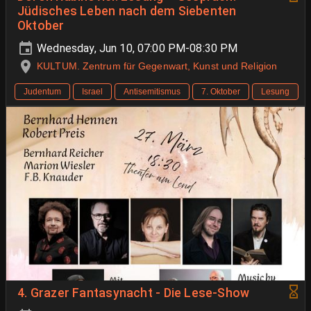
Jüdisches Leben nach dem Siebenten
Oktober
Wednesday, Jun 10, 07:00 PM-08:30 PM
KULTUM. Zentrum für Gegenwart, Kunst und Religion
Judentum
Israel
Antisemitismus
7. Oktober
Lesung
4. Grazer Fantasynacht - Die Lese-Show