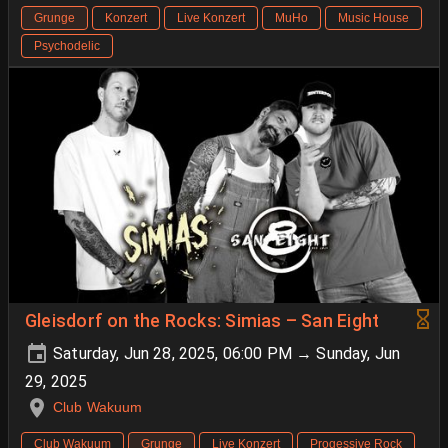
Grunge
Konzert
Live Konzert
MuHo
Music House
Psychodelic
Gleisdorf on the Rocks: Simias – San Eight
Saturday, Jun 28, 2025, 06:00 PM → Sunday, Jun
29, 2025
Club Wakuum
Club Wakuum
Grunge
Live Konzert
Progessive Rock