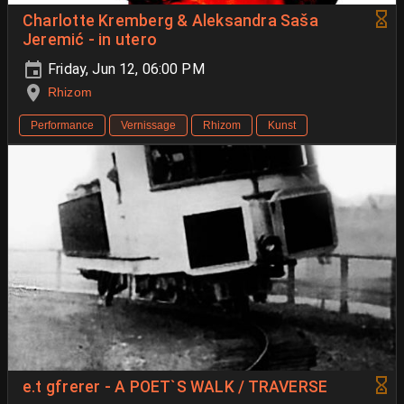
Charlotte Kremberg & Aleksandra Saša
Jeremić - in utero
Friday, Jun 12, 06:00 PM
Rhizom
Performance
Vernissage
Rhizom
Kunst
e.t gfrerer - A POET`S WALK / TRAVERSE